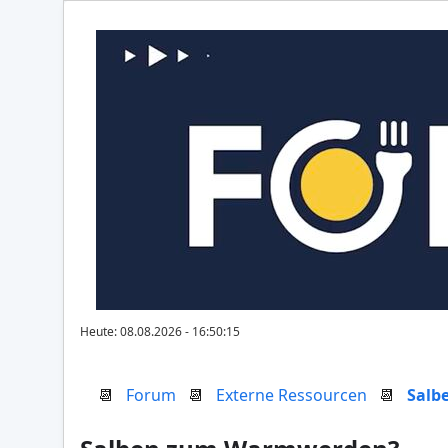
Heute: 08.08.2026 - 16:50:15
📆
Forum
📆
Externe Ressourcen
📆
Salb