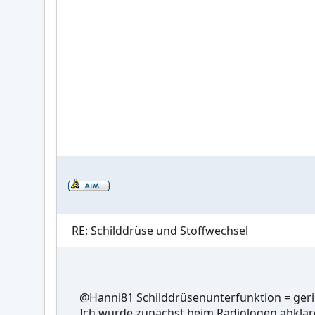
RE: Schilddrüse und Stoffwechsel
@Hanni81 Schilddrüsenunterfunktion = ger
Ich würde zunächst beim Radiologen abkläre