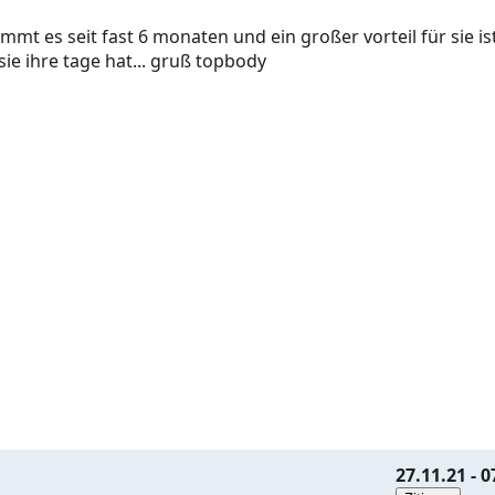
mmt es seit fast 6 monaten und ein großer vorteil für sie is
e ihre tage hat... gruß topbody
27.11.21 - 0