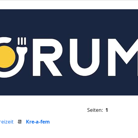
Seiten:
1
eizeit
📆
Kre-a-fem