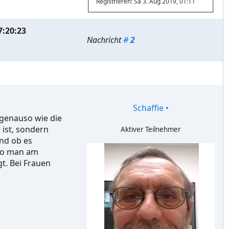
Registrieren: Sa 3. Aug 2019, 01:11
7:20:23
Nachricht
#
2
Schaffie
•
n genauso wie die
 ist, sondern
Aktiver Teilnehmer
Und ob es
 wo man am
t. Bei Frauen