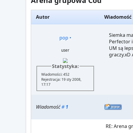
Arena grupowa Cod
Autor
Wiadomość
Siemka mam
pop
•
Perfector 
UM są leps
user
graczy.xD 
Statystyka:
Wiadomości: 452
Rejestracja: 19 sty 2008,
17:17
Wiadomość
#
1
RE: Arena 