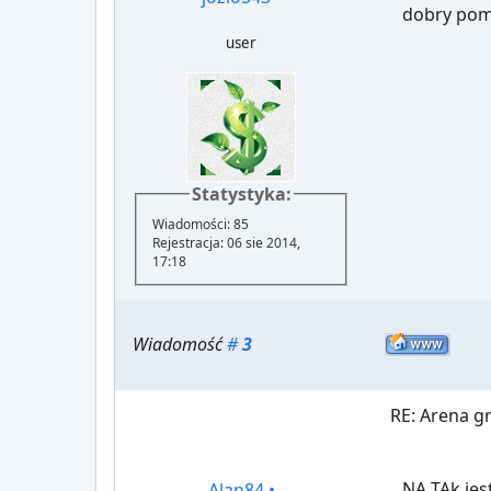
dobry pom
user
Statystyka:
Wiadomości: 85
Rejestracja: 06 sie 2014,
17:18
Wiadomość
#
3
RE: Arena 
NA TAk jes
Alan84
•