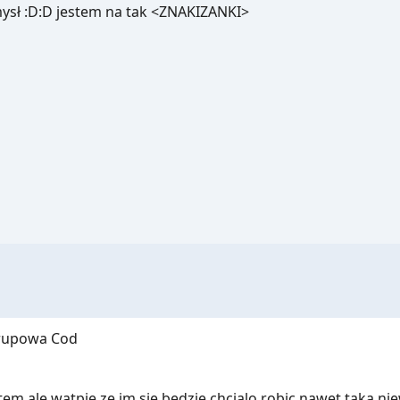
ysł :D:D jestem na tak <ZNAKIZANKI>
grupowa Cod
tem ale watpie ze im sie bedzie chcialo robic nawet taka nie