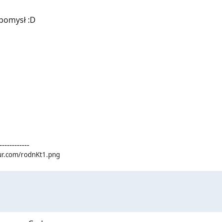
pomysł :D
------------
gur.com/rodnKt1.png