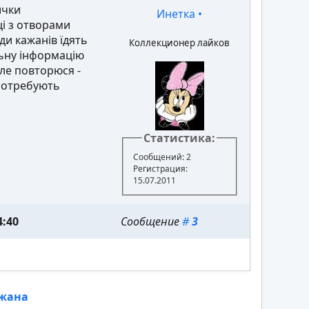
ички
Инетка
•
ці з отворами
ди кажанів їдять
Коллекционер лайков
льну інформацію
Але повторюся -
 потребують
Статистика:
Сообщений: 2
Регистрация:
15.07.2011
4:40
Сообщение
#
3
ажана