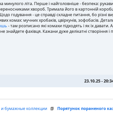
а минулого літа. Перше і найголовніше - безпека: рукав
переносниками хвороб. Тримала його в картонній короб
Щодо годування - це справді складне питання, бо різні ви
ивих комах: мучних хробаків, цвіркунів, зофобасів. Дета
ышь
- там розписано які комахи підходять і як їх давати. 
не знайдете фахівця. Кажани дуже делікатні створіння і
23.10.25 - 20:3
 и бумажные коллекции
📗
Порятунок пораненого к