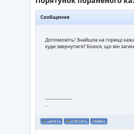
Порятунок пораненого к
Сообщение
Допоможіть! Знайшла на горищі кажа
куди звернутися? Боюся, що він загин
------------------
..