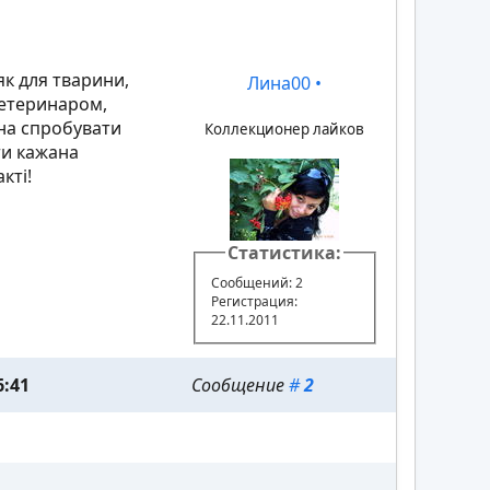
як для тварини,
Лина00
•
ветеринаром,
на спробувати
Коллекционер лайков
ти кажана
кті!
Статистика:
Сообщений: 2
Регистрация:
22.11.2011
6:41
Сообщение
#
2