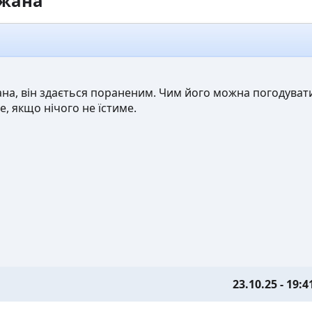
ажана
на, він здається пораненим. Чим його можна погодуват
е, якщо нічого не їстиме.
23.10.25 - 19:4