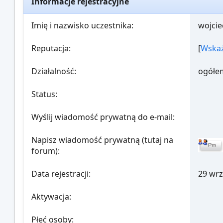
Informacje rejestracyjne
Imię i nazwisko uczestnika:
wojci
Reputacja:
[
Wskaź
Działalność:
ogółe
Status:
Wyślij wiadomość prywatną do e-mail:
Napisz wiadomość prywatną (tutaj na
forum):
Data rejestracji:
29 wrz
Aktywacja:
Płeć osoby: