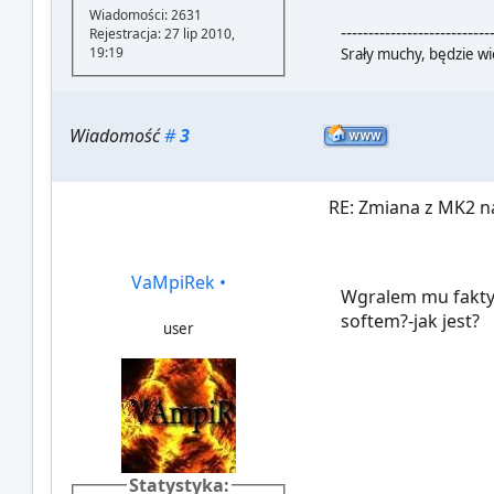
Wiadomości: 2631
---------------------------
Rejestracja: 27 lip 2010,
19:19
Srały muchy, będzie wi
Wiadomość
#
3
RE: Zmiana z MK2 na
VaMpiRek
•
Wgralem mu faktyc
softem?-jak jest?
user
Statystyka: