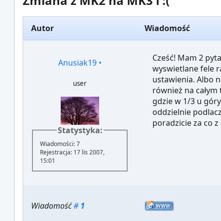
Zmiana z MK2 na MK3 i :(
Autor
Wiadomość
Cześć! Mam 2 pyta
Anusiak19
•
wyswietlane fele 
ustawienia. Albo 
user
również na całym t
gdzie w 1/3 u gór
oddzielnie podlac
poradzicie za co z 
Statystyka:
Wiadomości: 7
Rejestracja: 17 lis 2007,
15:01
Wiadomość
#
1