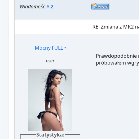
Wiadomość
#
2
RE: Zmiana z MK2 na
Mocny FULL
•
Prawdopodobnie ni
user
próbowałem wgryw
Statystyka: