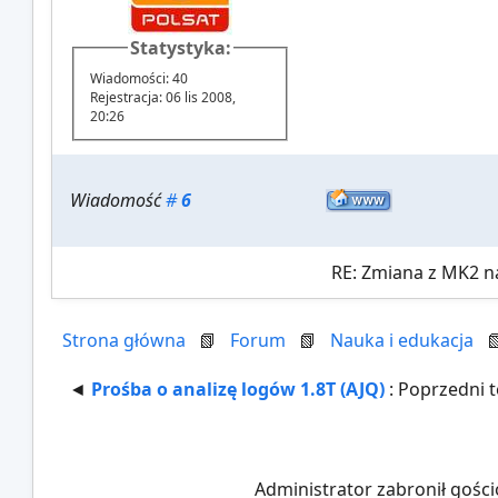
Statystyka:
Wiadomości: 40
Rejestracja: 06 lis 2008,
20:26
Wiadomość
#
6
RE: Zmiana z MK2 na
Strona główna
📗
Forum
📗
Nauka i edukacja
◄
Prośba o analizę logów 1.8T (AJQ)
: Poprzedni 
Administrator zabronił gości