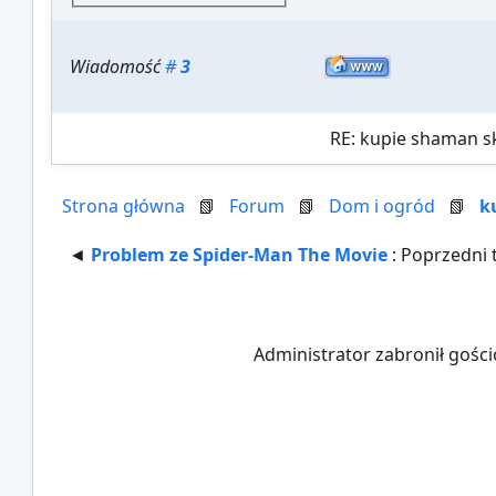
Wiadomość
#
3
RE: kupie shaman sk
Strona główna
📗
Forum
📗
Dom i ogród
📗
k
◄
Problem ze Spider-Man The Movie
: Poprzedni
Administrator zabronił gości