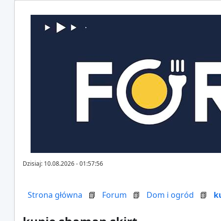
Dzisiaj: 10.08.2026 - 01:57:56
Strona główna
📗
Forum
📗
Dom i ogród
📗
k